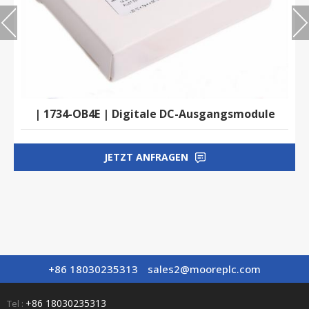
| 1734-OB4E | Digitale DC-Ausgangsmodule
JETZT ANFRAGEN
+86 18030235313
sales2@mooreplc.com
+86 18030235313
Tel :