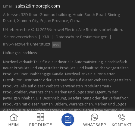
sales2@mooreplc.com
Email :
Adresse : 32D floor, Guomao building, Hubin South Road, Siming
District, Xiamen City, Fujian Province, China.
Urheberrechte © © 2026
Nordwel Electric.
Alle Rechte vorbehalten.
Seitenverzeichnis
|
XML
|
Datenschutz-Bestimmungen
|
IPv6-Netzwerk unterstützt
Haftungsausschluss:
Nordwel verkauft Teile für die industrielle Automatisierung, einschließlich
neuer Produkte und eingestellter Produkte, und kauft solche vorgestellten
Produkte über unabhängige Kanäle. Nordwel ist kein autorisierter
Distributor, Distributor oder Vertreter der auf dieser Website vorgestellten
Produkte. Alle auf dieser Website verwendeten Produktnamen /
Produktbilder, Warenzeichen, Marken und Logos sind Eigentum der
jeweiligen Inhaber. Die Beschreibung, Beschreibung oder der Verkauf von
Produkten mit diesen Namen, Bildern, Warenzeichen, Marken und Logos
dienen nur zu Identifikationszwecken und implizieren keine Verbindung
oder Autorisierung mit einem Rechteinhaber.
HEIM
PRODUKTE
WHATSAPP
KONTAKT