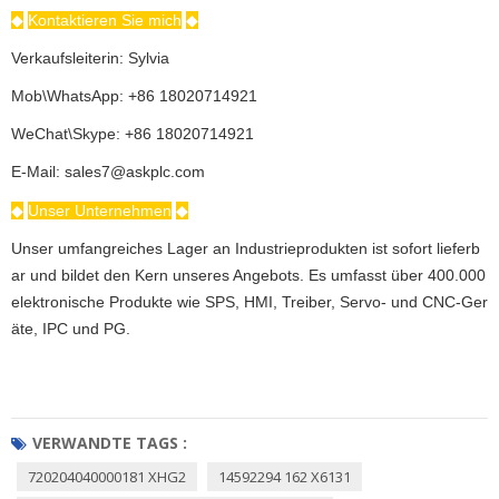
◆
Kontaktieren Sie mich
◆
Verkaufsleiterin: Sylvia
Mob\WhatsApp: +86 18020714921
WeChat\Skype: +86 18020714921
E-Mail: sales7@askplc.com
◆
Unser Unternehmen
◆
Unser umfangreiches Lager an Industrieprodukten ist sofort lieferb
ar und bildet den Kern unseres Angebots. Es umfasst über 400.000
elektronische Produkte wie SPS, HMI, Treiber, Servo- und CNC-Ger
äte, IPC und PG.
VERWANDTE TAGS :
720204040000181 XHG2
14592294 162 X6131