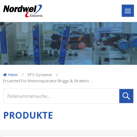
Heim
/
SPS-Systeme
/
Ersatzteil Für Motorreparatur Briggs & Stratton 14592294 162 X6131 720204040000181 XHG2
PRODUKTE