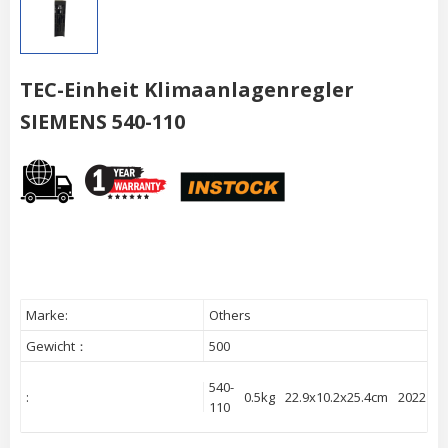
TEC-Einheit Klimaanlagenregler
SIEMENS 540-110
Marke:
Others
Gewicht：
500
540-
:
0.5kg
22.9x10.2x25.4cm
2022
U
110