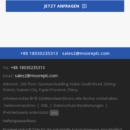
JETZT ANFRAGEN
+86 18030235313
sales2@mooreplc.com
+86 18030235313
Tel :
sales2@mooreplc.com
Email :
Adresse : 32D floor, Guomao building, Hubin South Road, Siming
District, Xiamen City, Fujian Province, China.
Urheberrechte © © 2026
Nordwel Electric.
Alle Rechte vorbehalten.
Seitenverzeichnis
|
XML
|
Datenschutz-Bestimmungen
|
IPv6-Netzwerk unterstützt
Haftungsausschluss:
Nordwel verkauft Teile für die industrielle Automatisierung, einschließlich